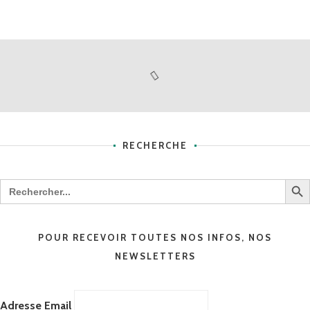
RECHERCHE
Search B
Search
for:
POUR RECEVOIR TOUTES NOS INFOS, NOS
NEWSLETTERS
Adresse Email