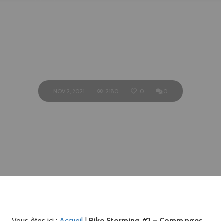
Comminges
Pyrénées
NOV 2, 2021
2180
0
0
Vous êtes ici :
Accueil
|
Bike Storming #2 – Comminges