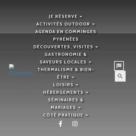
JE RÉSERVE
ACTIVITÉS OUTDOOR
AGENDA EN COMMINGES
PYRÉNÉES
DÉCOUVERTES, VISITES
GASTRONOMIE &
Expériences
SAVEURS LOCALES
THERMALISME & BIEN-
Search Button
Bike Storming
ÊTRE
Search
for:
LOISIRS
HÉBERGEMENTS
SÉMINAIRES &
#2 –
MARIAGES
CÔTÉ PRATIQUE