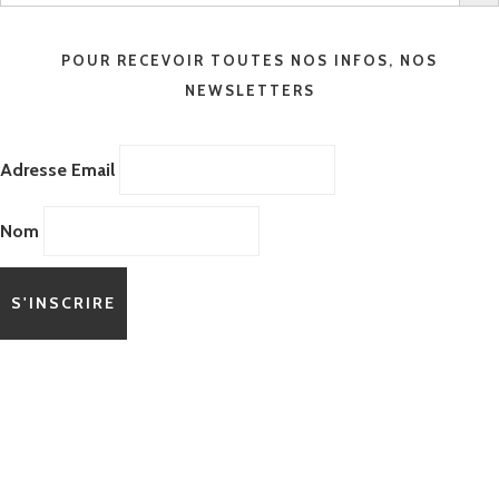
POUR RECEVOIR TOUTES NOS INFOS, NOS
NEWSLETTERS
Adresse Email
Nom