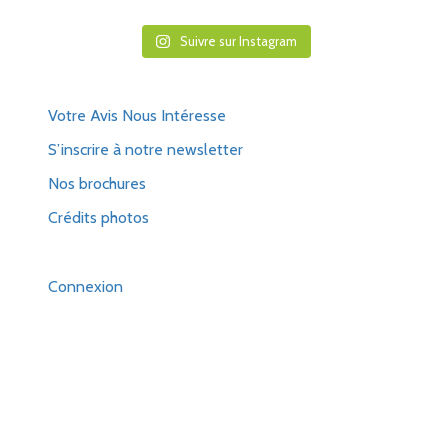
Suivre sur Instagram
Votre Avis Nous Intéresse
S’inscrire à notre newsletter
Nos brochures
Crédits photos
Connexion