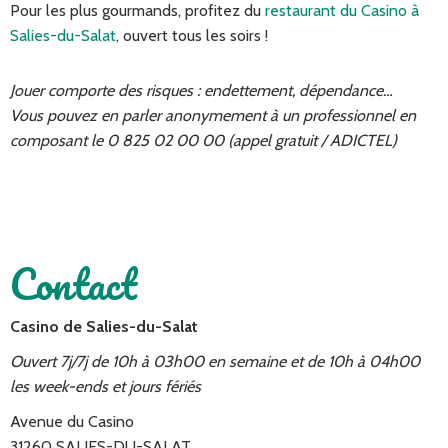
Pour les plus gourmands, profitez du
restaurant du Casino à
Salies-du-Salat
, ouvert tous les soirs !
Jouer comporte des risques : endettement, dépendance…
Vous pouvez en parler anonymement à un professionnel
en
composant le 0 825 02 00 00 (appel gratuit / ADICTEL)
Contact
Casino de Salies-du-Salat
Ouvert 7j/7j de 10h à 03h00 en semaine et de 10h à 04h00
les week-ends et jours fériés
Avenue du Casino
31260 SALIES-DU-SALAT