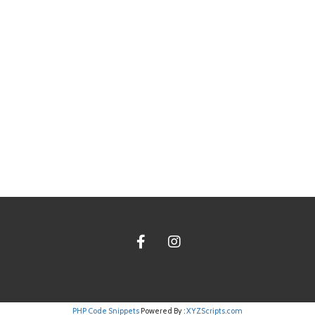
PHP Code Snippets
Powered By :
XYZScripts.com