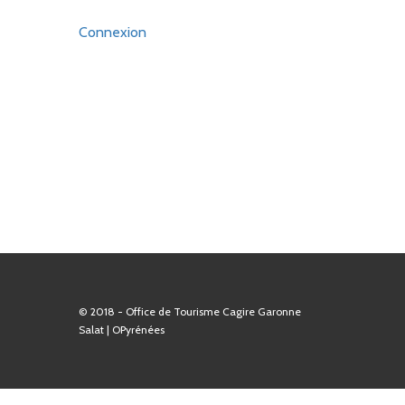
Connexion
© 2018 - Office de Tourisme Cagire Garonne
Salat | OPyrénées