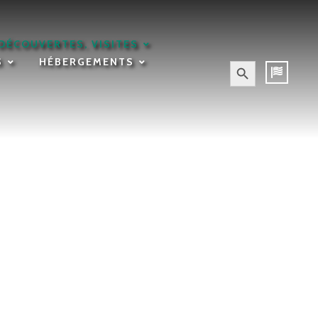
DÉCOUVERTES, VISITES
Search Button
S
HÉBERGEMENTS
Search
for: