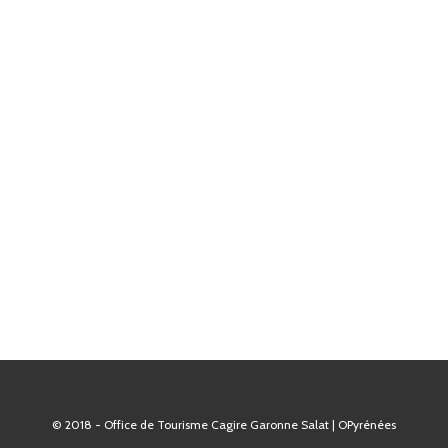
© 2018 - Office de Tourisme Cagire Garonne Salat | OPyrénées