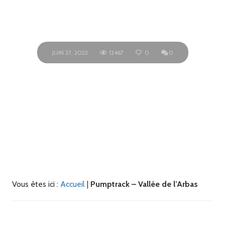
l’Arbas
JUIN 27, 2022
12467
0
0
Vous êtes ici :
Accueil
|
Pumptrack – Vallée de l’Arbas