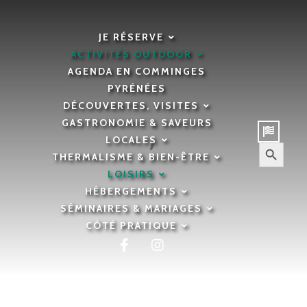
JE RÉSERVE
ACTIVITÉS OUTDOOR
AGENDA EN COMMINGES
PYRÉNÉES
DÉCOUVERTES, VISITES
GASTRONOMIE & SAVEURS
,
Loisirs
Saison
LOCALES
Search Button
THERMALISME & BIEN-ÊTRE
Search
for:
Pumptrack –
LOISIRS
HÉBERGEMENTS
SÉMINAIRES & MARIAGES
CÔTÉ PRATIQUE
Vallée de