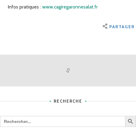
Infos pratiques :
www.cagiregaronnesalat.fr
PARTAGER
RECHERCHE
Search B
Search
for: