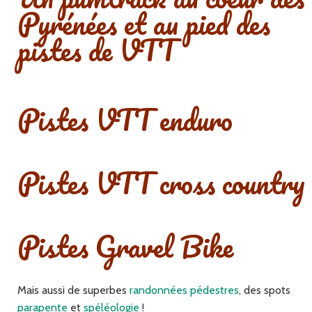
Pyrénées et au pied des
pistes de VTT
Pistes VTT enduro
Pistes VTT cross country
Pistes Gravel Bike
Mais aussi de superbes
randonnées pédestres
, des spots
parapente
et
spéléologie
!