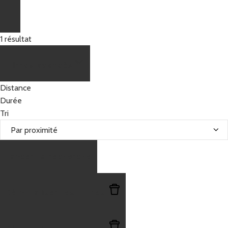
1
résultat
Filtres avancés
Distance
Durée
Tri
Lancer la recherche
Réinitialiser les filtres