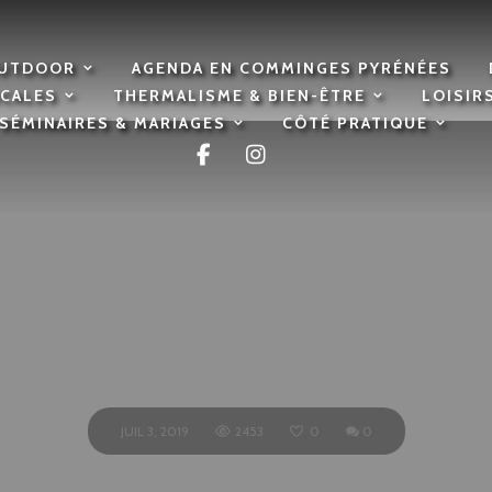
OUTDOOR
AGENDA EN COMMINGES PYRÉNÉES
OCALES
THERMALISME & BIEN-ÊTRE
LOISIR
SÉMINAIRES & MARIAGES
CÔTÉ PRATIQUE
La Bolée
perie
,
Cuisine traditionnelle
,
Pizzeria
à AS
JUIL 3, 2019
2453
0
0