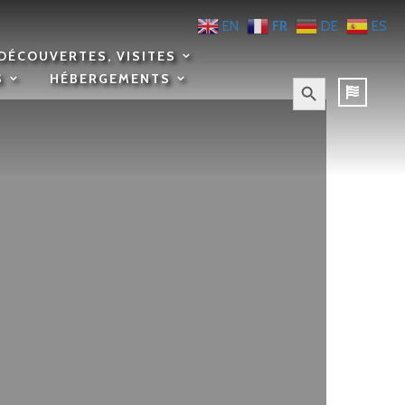
EN
FR
DE
ES
DÉCOUVERTES, VISITES
Search Button
S
HÉBERGEMENTS
Search
for:
PET