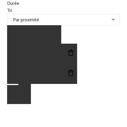
Très
Difficile
Durée
facile
trouvé
Tri
trouvé
Lancer la recherche
Réinitialiser les filtres
Réinitialiser les filtres