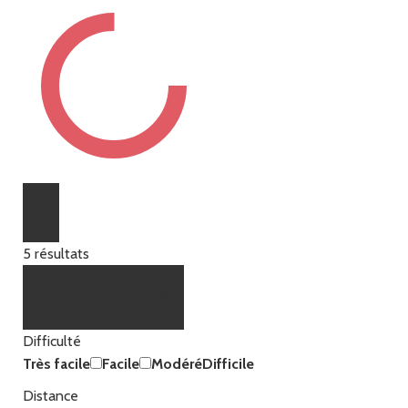
5
résultats
Filtres avancés
Difficulté
Aucun
Aucun
Très facile
Facile
Modéré
Difficile
Circuit
Circuit
Distance