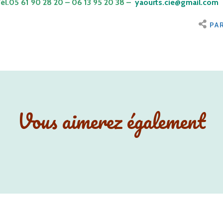
Tél.05 61 90 28 20 – 06 13 95 20 38 –
yaourts.cie@gmail.com
PA
Vous aimerez également