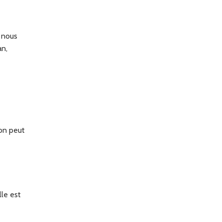
, nous
an,
’on peut
lle est