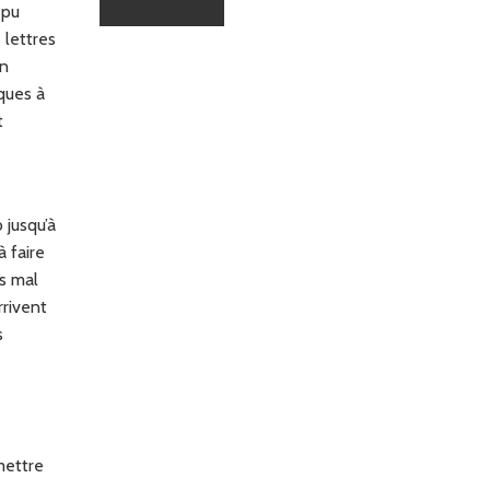
 pu
s lettres
un
ques à
t
 jusqu’à
à faire
as mal
rrivent
s
mettre