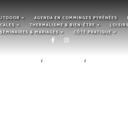
OUTDOOR
AGENDA EN COMMINGES PYRÉNÉES
OCALES
THERMALISME & BIEN-ÊTRE
LOISIR
SÉMINAIRES & MARIAGES
CÔTÉ PRATIQUE
,
,
Expériences
Les gens d'ici
Producteur
 Rock’N’Roll :
ec Patricia Suff