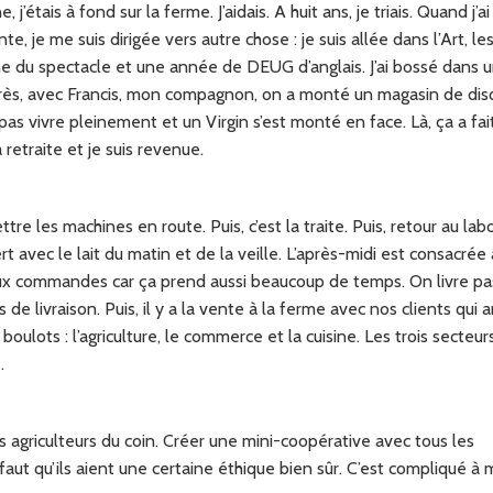
étais à fond sur la ferme. J’aidais. A huit ans, je triais. Quand j’ai
nte, je me suis dirigée vers autre chose : je suis allée dans l’Art, le
enne du spectacle et une année de DEUG d’anglais. J’ai bossé dans 
rès, avec Francis, mon compagnon, on a monté un magasin de dis
pas vivre pleinement et un Virgin s’est monté en face. Là, ça a fai
retraite et je suis revenue.
re les machines en route. Puis, c’est la traite. Puis, retour au labo
t avec le lait du matin et de la veille. L’après-midi est consacrée 
on, aux commandes car ça prend aussi beaucoup de temps. On livre p
s de livraison. Puis, il y a la vente à la ferme avec nos clients qui a
 boulots : l’agriculture, le commerce et la cuisine. Les trois secteur
.
les agriculteurs du coin. Créer une mini-coopérative avec tous les
faut qu’ils aient une certaine éthique bien sûr. C’est compliqué à 