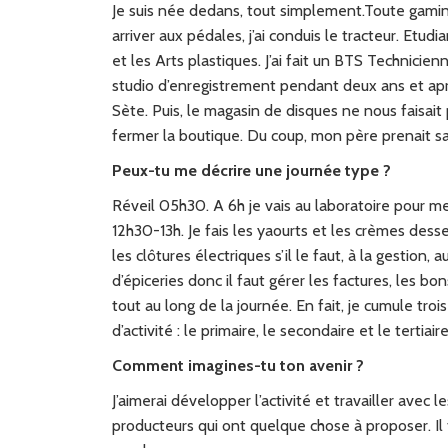
Je suis née dedans, tout simplement.Toute gamine, j’
arriver aux pédales, j’ai conduis le tracteur. Etudia
et les Arts plastiques. J’ai fait un BTS Technici
studio d’enregistrement pendant deux ans et ap
Sète. Puis, le magasin de disques ne nous faisait 
fermer la boutique. Du coup, mon père prenait sa 
Peux-tu me décrire une journée type ?
Réveil 05h30. A 6h je vais au laboratoire pour mett
12h30-13h. Je fais les yaourts et les crèmes desser
les clôtures électriques s’il le faut, à la gesti
d’épiceries donc il faut gérer les factures, les bon
tout au long de la journée. En fait, je cumule trois
d’activité : le primaire, le secondaire et le tertiaire
Comment imagines-tu ton avenir ?
J’aimerai développer l’activité et travailler avec 
producteurs qui ont quelque chose à proposer. Il 