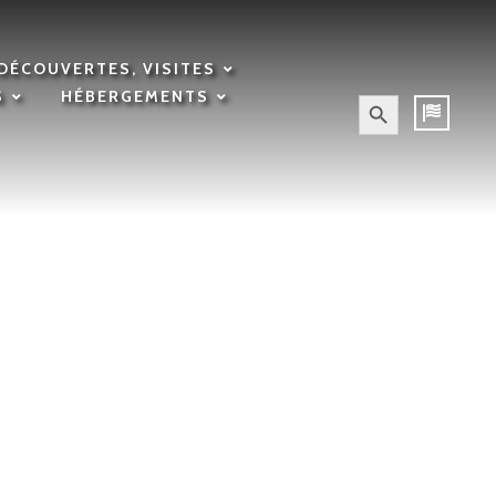
DÉCOUVERTES, VISITES
Search Button
S
HÉBERGEMENTS
Search
for:
 Rencontre
ran